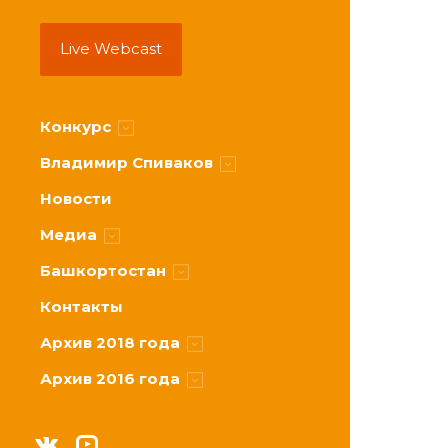
Live
Webcast
Конкурс
Участники
Владимир Спиваков
Жюри
О Маэстро
Новости
Расписание
Приветствие
Медиа
Условия
Призовой фонд
Видео
Башкортостан
Спонсоры и партнеры
Фото
О республике
Контакты
Онлайн-трансляции
Оркестр
Архив 2018 года
Пресс-центр
Залы
Новости
Архив 2016 года
Участники
Новости
Жюри
Участники