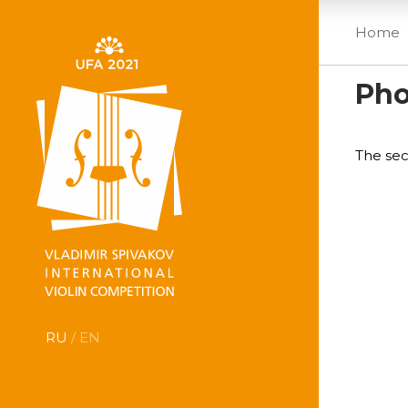
Home
Pho
The sec
RU
/ EN