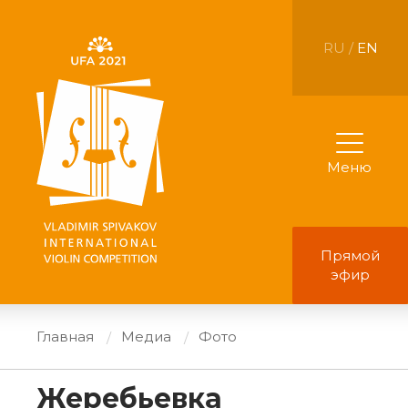
RU /
EN
Меню
Прямой
эфир
Главная
Медиа
Фото
Жеребьевка