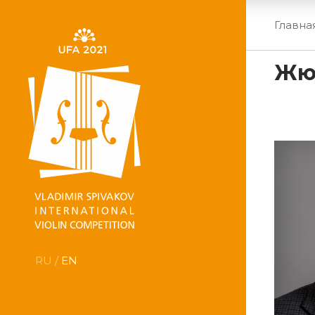
Главна
Жю
RU /
EN