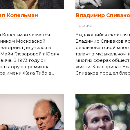
ил Копельман
Владимир Спивако
Россия
 Копельман является
Выдающийся скрипач 
кником Московской
Владимир Спиваков я
ватории, где учился в
реализовал свой мног
 Майи Глезаровой иЮрия
талант в музыкальном 
вича. В 1973 году он
многих сферах общес
ал вторую премиюна
жизни. Как скрипач В
се имени Жака Тибо в...
Спиваков прошел блест