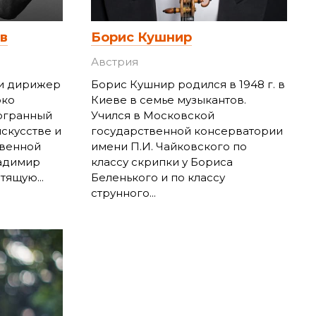
в
Борис Кушнир
Австрия
и дирижер
Борис Кушнир родился в 1948 г. в
рко
Киеве в семье музыкантов.
огранный
Учился в Московской
искусстве и
государственной консерватории
твенной
имени П.И. Чайковского по
ладимир
классу скрипки у Бориса
ящую...
Беленького и по классу
струнного...