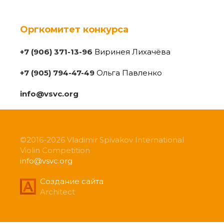
Оргкомитет конкурса
+7 (906) 371-13-96
Виринея Лихачёва
+7 (905) 794-47-49
Ольга Павленко
info@vsvc.org
©2016-2026 Vladimir Spivakov International
Violin Competition
info@vsvc.org
Создание сайта
Architect