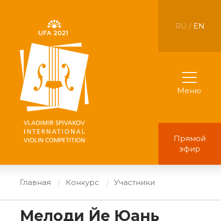
RU /
EN
Меню
Прямой
эфир
Главная
Конкурс
Участники
Мелоди Йе Юань