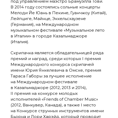
под управлением маэстро Брамуэлла Тови.
В 2014 году состоялись сольные концерты
Мелоди Йе Юань в Пекине, Гуанчжоу (Китай),
Лейпциге, Майнце, Эккельсхаузене
(Германия), на Международном
музыкальном фестивале «Музыкальное лето
в Италии» в городе Казальмаджоре
(Италия).
Скрипачка является обладательницей ряда
премий и наград, среди которых I премия
Международного конкурса скрипачей
имени Юрия Янкелевича в Омске, премия
Тараса Габоры за лучшее исполнение
на Международном фестивале
в Казальмаджоре (2012, 2013 и 2014),
II премия на конкурсе молодых
исполнителей «Friends of Chamber Music»
(2012, Ванкувер, Канада), а также I место
на Конкурсе струнных инструментов имени
Бьорна и Лори Харэйд, который проводит