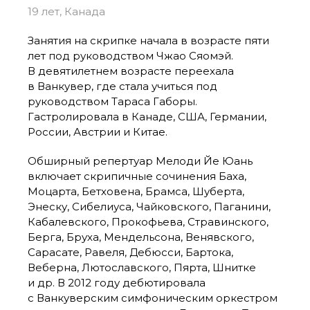
19 лет, Канада
Занятия на скрипке начала в возрасте пяти
лет под руководством Чжао Сяомэй.
В девятилетнем возрасте переехала
в Ванкувер, где стала учиться под
руководством Тараса Габоры.
Гастролировала в Канаде, США, Германии,
России, Австрии и Китае.
Обширный репертуар Мелоди Йе Юань
включает скрипичные сочинения Баха,
Моцарта, Бетховена, Брамса, Шуберта,
Энеску, Сибелиуса, Чайковского, Паганини,
Кабалевского, Прокофьева, Стравинского,
Берга, Бруха, Мендельсона, Венявского,
Сарасате, Равеля, Дебюсси, Бартока,
Веберна, Лютославского, Пярта, Шнитке
и др. В 2012 году дебютировала
с Ванкуверским симфоническим оркестром