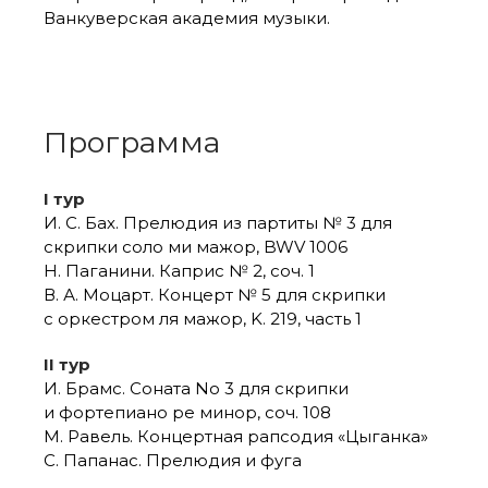
Ванкуверская академия музыки.
Программа
I тур
И. С. Бах. Прелюдия из партиты № 3 для
скрипки соло ми мажор, BWV 1006
Н. Паганини. Каприс № 2, соч. 1
В. А. Моцарт. Концерт № 5 для скрипки
с оркестром ля мажор, K. 219, часть 1
II тур
И. Брамс. Соната No 3 для скрипки
и фортепиано ре минор, соч. 108
М. Равель. Концертная рапсодия «Цыганка»
С. Папанас. Прелюдия и фуга