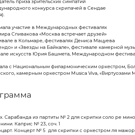
датель приза зрительских симпатий
ународного конкурса скрипачей в Сендае
я).
ала участие в Международных фестивалях
ира Спивакова «Москва встречает друзей»
ивале в Кольмаре, фестивалях Дениса Мацуева
ндо» и «Звезды на Байкале», фестивале камерной му
але искусств Юрия Башмета, Международном фестива
ала с Национальным филармоническим оркестром, Б
ского, камерным оркестром Musica Viva, «Виртуозами 
грамма
Бах. Сарабанда из партиты № 2 для скрипки соло ре мин
нини. Каприс № 23, соч. 1
оцарт. Концерт № 5 для скрипки с оркестром ля мажор, K