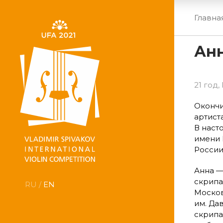
Главна
Анн
21 год,
Окончи
артист
В наст
имени 
России
Анна —
скрипа
RU /
EN
Москов
им. Да
скрипач