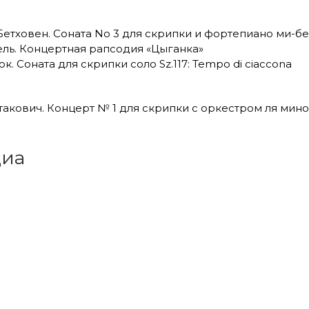
 Бетховен. Соната No 3 для скрипки и фортепиано ми-бе
ель. Концертная рапсодия «Цыганка»
ок. Соната для скрипки соло Sz.117: Tempo di сiaccona
такович. Концерт № 1 для скрипки с оркестром ля мино
иа