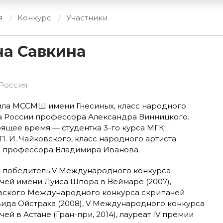
я
Конкурс
Участники
а Савкина
 Россия
ла МССМШ имени Гнесиных, класс народного
а России профессора Александра Винницкого.
оящее время — студентка 3-го курса МГК
П. И. Чайковского, класс народного артиста
 профессора Владимира Иванова.
 победитель V Международного конкурса
чей имени Луиса Шпора в Веймаре (2007),
ского Международного конкурса скрипачей
вида Ойстраха (2008), V Международного конкурса
ей в Астане (Гран-при, 2014), лауреат IV премии