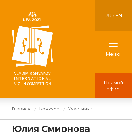
RU /
EN
Меню
Прямой
эфир
Главная
Конкурс
Участники
Юлия Смирнова