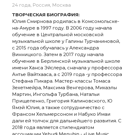
24 года, Россия, Москва
ТВОРЧЕСКАЯ БИОГРАФИЯ:
Юлия Смирнова родилась в Комсомольске-
на-Амуре в 1997 году. В 2006 году начала
обучение в Центральной московской
музыкальной школе у Галины Турчаниновой,
с 2015 года обучалась у Александра
Винницкого. Затем в 2017 году начала
обучение в Берлинской музыкальной школе
имени Ханса Эйслера, сначала у профессора
Антье Вайтхааса, а с 2019 года -у профессора
Стефана Пикара. Мастер-классы Томаса
Зехетмейра, Максима Венгерова, Михаэлы
Мартин, Ингольфа Турбана, Натальи
Прищепенко, Григория Калиновского, Ю
Ямэй Юлия, а также сотрудничество с
Франсом Хельмерсоном и Набуко Имаи
дали ей толчок для дальнейшего развития. С
2018 года является стипендиатом
ассоциации Yehudi Menuhin - «Live Music