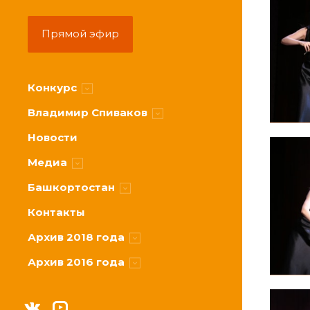
Прямой
эфир
Конкурс
Участники
Владимир Спиваков
Жюри
О Маэстро
Новости
Расписание
Приветствие
Медиа
Условия
Призовой фонд
Видео
Башкортостан
Спонсоры и партнеры
Фото
О республике
Контакты
Онлайн-трансляции
Оркестр
Архив 2018 года
Пресс-центр
Залы
Новости
Архив 2016 года
Участники
Новости
Жюри
Участники