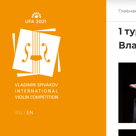
Главна
1 т
Вл
RU /
EN