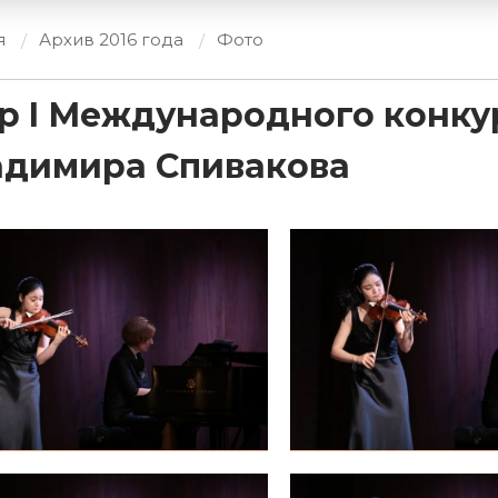
я
Архив 2016 года
Фото
ур I Международного конк
адимира Спивакова